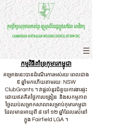
កម្មវិធីគាំទ្រកុមារកម្ពុជា
គម្រោងនេះបានដំណើរការអស់រយៈពេលជាង
៥ ឆ្នាំមកហើយតាមរយៈ NSW
ClubGrants ។ វាផ្តល់នូវជំនួយការងារផ្ទះ
ដោយឥតគិតថ្លៃការបង្រៀន និងសកម្មភាព
ថ្ងៃឈប់សម្រាកសាលាសម្រាប់កុមារកម្ពុជា
ដែលមានអាយុពី ៨ ទៅ ១២ ឆ្នាំដែលរស់នៅ
ក្នុង Fairfield LGA ។