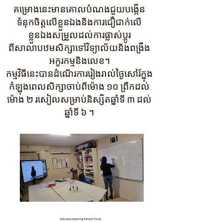
គម្រោងនេះមានគោលបំណងជួយបង្កើន
ទំនុកចិត្តលើខ្លួនឯងនិងការជឿជាក់លើ
ខ្លួនឯងសម្រួលដល់ការផ្លាស់ប្តូរ
ពីសាលាបឋមសិក្សាទៅវិទ្យាល័យនិងពង្រឹង
អក្ខរកម្មនិងលេខ។
កម្មវិធីនេះបានដំណើរការរៀងរាល់ថ្ងៃសៅរ៍ក្នុង
កំឡុងពេលសិក្សាចាប់ពីម៉ោង ១០ ព្រឹកដល់
ម៉ោង ២ រសៀលសម្រាប់និស្សិតឆ្នាំទី ៣ ដល់
ឆ្នាំទី ៦ ។